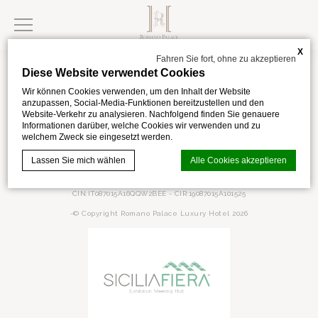
X
Fahren Sie fort, ohne zu akzeptieren
Diese Website verwendet Cookies
Wir können Cookies verwenden, um den Inhalt der Website
anzupassen, Social-Media-Funktionen bereitzustellen und den
Website-Verkehr zu analysieren. Nachfolgend finden Sie genauere
via Kennedy,28
,
Catania
,
95121
,
Italia
Informationen darüber, welche Cookies wir verwenden und zu
welchem Zweck sie eingesetzt werden.
Telefon +39 095 5967111
info@romanopalace.it
Lassen Sie mich wählen
Alle Cookies akzeptieren
MwSt. IT05078570875
CIN:IT087015A16QQW2BEE - CIR:19087015A101525
-© Copyright Romano Palace Luxury Hotel 2026
Cookie-Erklärung von
d-edge Macaron CMP
. Letzte Aktualisierung:
2024-02-02.
Was sind Cookies?
Cookies sind kleine Textinformationen, die von der Website
verwendet werden, um die Benutzerfreundlichkeit zu
verbessern. Akzeptieren Sie alle Cookies oder wählen Sie
die Kategorien, die Sie zulassen möchten.
Cookie-Richtlinie