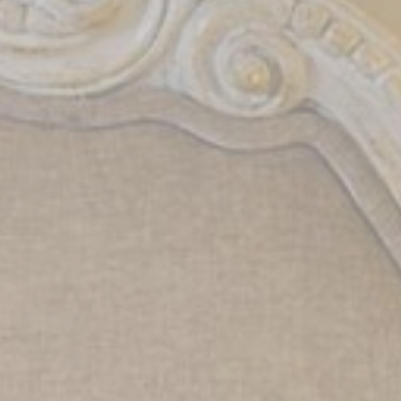
_deCookiesCo
_deCookiesC
_deCookiesCo
fb_cookie_la
Stati
I cookie statisti
maniera aggrega
Non ci sono coo
Marke