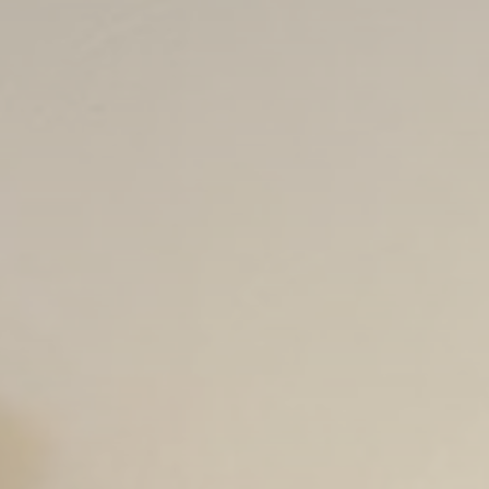
ccoli file di testo che possono essere utilizzati dai siti web per rendere più efficient
oi accettare tutti i cookie o selezionare le categorie che desideri abilitare.
ookie
ssario
ari permettono un corretto utilizzo del sito web abilitando funzionalità di base co
ree protette o la navigazione del sito
kie per questa tipologia.
erenze
ferenza permettono di memorizzare le scelte dell'utente per le sue prossime visite.
e la lingua dell'utente in modo da ricordacela alla prossima visita e presentarti la 
ome
Provider
Scopo
w_gdpr
D-edge
Memorizza le preferenze dell'utente relative al
Cookie
consenso sui Cookie e l'ID del consenso
Consent
esp
D-edge
Memorizza le preferenze dell'utente relative al
Cookie
consenso sui Cookie e l'ID del consenso
Consent