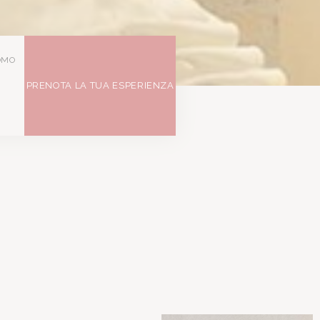
OMO
PRENOTA LA TUA ESPERIENZA
o una superficie di 32 mq con salotto indipendente per massimiz