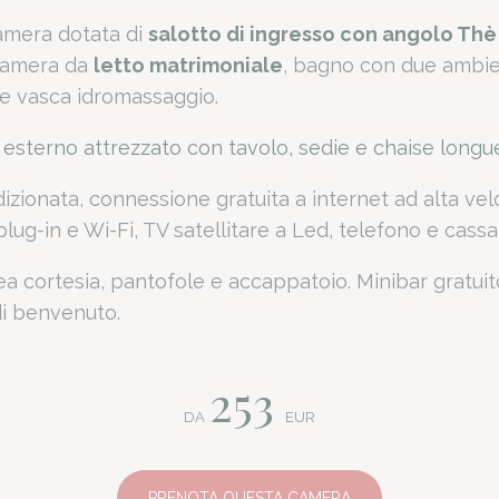
 d'occhio: Roman
mera dotata di
salotto di ingresso con angolo Thè
camera da
letto matrimoniale
, bagno con due ambie
 e vasca idromassaggio.
ng.com basata su oltre 1.200 recensioni verificate.
 esterno attrezzato con tavolo, sedie e chaise longu
sso con centro congressi interno.
rto di Catania (5 minuti in auto) e 3 km dal centro storico.
izionata, connessione gratuita a internet ad alta vel
 m² con salotto d'ingresso e zona notte indipendente.
lug-in e Wi-Fi, TV satellitare a Led, telefono e cassa
 privato gratuito, Wi-Fi in fibra ottica e parco di 25.000 m².
la Suite del Roman
ea cortesia, pantofole e accappatoio. Minibar gratuit
i benvenuto.
253
 Luxury Hotel offre un vantaggio strategico imbattibile per i p
er un viaggio
per lavoro
significa ottimizzare la logistica: il tempo ri
DA
EUR
ono le caratterist
PRENOTA QUESTA CAMERA