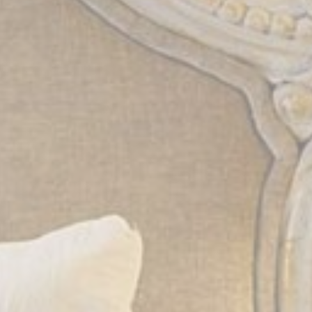
eting o pubblicitari vengono utilizzati principalmente da fornitori terzi ai fini di profi
modo da poterne tracciare i comportamenti nel web a fine pubblicitario.
utente pubblicitari
so per l'invio a Google dei dati dell'utente relativi alla pubblicità.
ci personalizzati
nso a terze parti per la pubblicità personalizzata
lezione
Nascondi dettagli