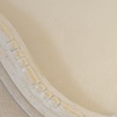
nsentDeleteKey
D-edge
Memorizza le preferenze dell'utente relative al
Cookie
consenso sui Cookie e l'ID del consenso
Consent
onsent
D-edge
Memorizza le preferenze dell'utente relative al
Cookie
consenso sui Cookie e l'ID del consenso
Consent
nsentID
D-edge
Memorizza le preferenze dell'utente relative al
Cookie
consenso sui Cookie e l'ID del consenso
Consent
w_consent
D-edge
Memorizza le preferenze dell'utente relative al
Cookie
consenso sui Cookie e l'ID del consenso
Consent
stiche
ci vengono utilizzati per raccogliere dati dell'utente sulla navigazione del sito al fine 
ta per poter migliorare la fruizione del sito stesso
kie per questa tipologia.
ting e Pubblicità