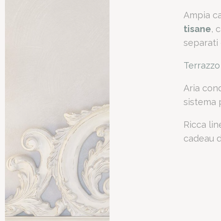
A colpo
Ampia ca
tisane
, 
separati
Valutazione:
7.3/10 su Booki
Terrazzo
Categoria:
Hotel 5 stelle lu
Posizione:
A 2 km dall'Aeropo
Aria cond
Dimensione della Suite:
32
sistema p
Servizi principali:
Parcheggio
Perché 
Ricca lin
cadeau d
La Suite del Romano Palace
Scegliere questa struttura p
Quali s