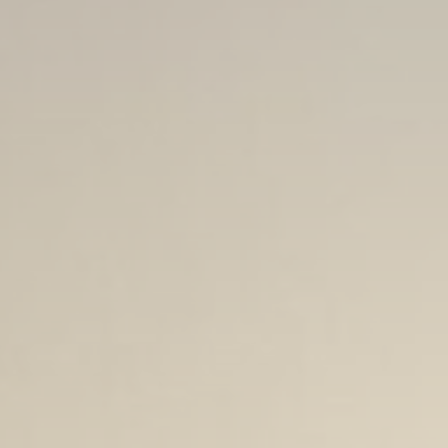
e l'esperienza
me ad esempio
 Ad esempio
pagina corretta
Durata
7 giorni
Sessione