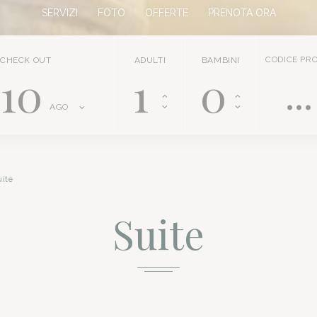
SERVIZI
FOTO
OFFERTE
PRENOTA ORA
CODICE PR
CHECK OUT
ADULTI
BAMBINI
10
AGO
uite
Suite
 a Catania ridefinisce il concetto di suite executive, offrend