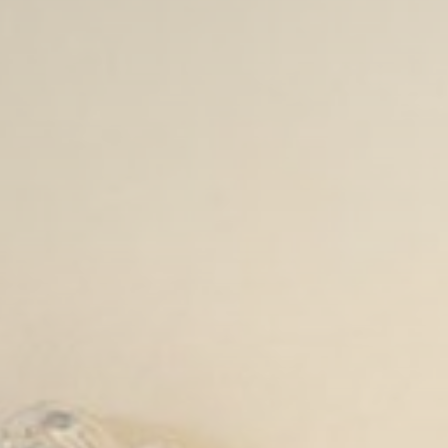
Sessione
Sessione
Sessione
Sessione
di analizzarli in