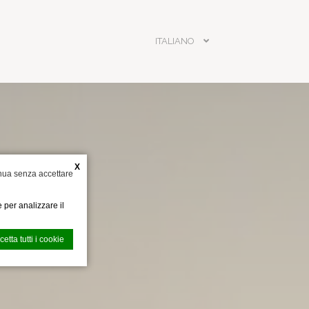
ITALIANO
PRENOTA
X
nua senza accettare
 per analizzare il
cetta tutti i cookie