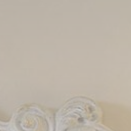
I cookie sono pi
per l'utente. Pu
Gestione dei C
Nece
I cookie necess
l'accesso alle a
Non ci sono coo
Pref
I cookie di pre
potremmo salvar
N
fb_cookie_la
_deCountryR