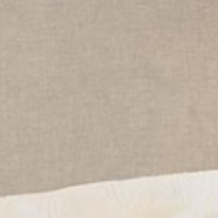
I cookie di mark
dell'utente in 
Dati 
Fornire il consen
Annun
Fornire il conse
Conferma Se