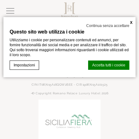
X
Continua senza accettare
Questo sito web utilizza i cookie
Utilizziamo i cookie per personalizzare contenuti ed annunci, per
fornire funzionalità dei social media e per analizzare il traffico del sito.
Qui sotto troverai maggiori informazioni riguardanti i cookie utilizzati ed
via Kennedy,28
,
Catania
,
95121
,
Italia
il loro scopo.
Telefono +39 095 5967111
Impostazioni
Accetta tutti i cookie
info@romanopalace.it
IVA IT05078570875
CIN:IT087015A16QQW2BEE - CIR:19087015A101525
Cookie Declaration generata dal
CMP Macaron d-edge
. Ultimo
-© Copyright Romano Palace Luxury Hotel 2026
aggiornamento: 2024-02-02.
Cosa sono i cookies?
I cookie sono piccoli file di testo che possono essere
utilizzati dai siti web per rendere più efficiente l'esperienza
per l'utente. Puoi accettare tutti i cookie o selezionare le
categorie che desideri abilitare.
Gestione dei Cookie