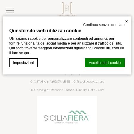
X
Continua senza accettare
Questo sito web utilizza i cookie
Utilizziamo i cookie per personalizzare contenuti ed annunci, per
fornire funzionalità dei social media e per analizzare il traffico del sito.
Qui sotto troverai maggiori informazioni riguardanti i cookie utilizzati ed
via Kennedy,28
,
Catania
,
95121
,
Italia
il loro scopo.
Telefono +39 095 5967111
Impostazioni
Accetta tutti i cookie
info@romanopalace.it
IVA IT05078570875
CIN:IT087015A16QQW2BEE - CIR:19087015A101525
Cookie Declaration generata dal
CMP Macaron d-edge
. Ultimo
-© Copyright Romano Palace Luxury Hotel 2026
aggiornamento: 2024-02-02.
Cosa sono i cookies?
I cookie sono piccoli file di testo che possono essere
utilizzati dai siti web per rendere più efficiente l'esperienza
per l'utente. Puoi accettare tutti i cookie o selezionare le
categorie che desideri abilitare.
Gestione dei Cookie