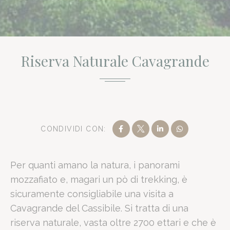
Riserva Naturale Cavagrande
Il
Romano Palace Luxury Hotel
è un prestigioso resort 5 stelle
Romano Palace Luxury Hotel in si
CONDIVIDI CON:
Valutazione:
7.3/10 su Booking.com (basato su oltre 1.200 recensi
Per quanti amano la natura, i panorami
Posizione:
Lungomare di Catania, a soli 2 km dall'Aeroporto di Fo
mozzafiato e, magari un pò di trekking, è
Spazi Verdi:
Parco mediterraneo di 25.000 mq con piscina estern
sicuramente consigliabile una visita a
Business:
Centro congressi con 8
sale meeting
e capacità fino a
Cavagrande del Cassibile. Si tratta di una
Servizi:
Parcheggio privato gratuito, Wi-Fi fibra e politica pet-frien
riserva naturale, vasta oltre 2700 ettari e che è
Dati aggiornati a Maggio 2024.