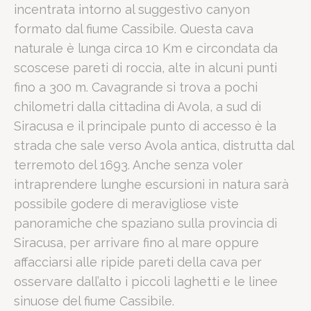
incentrata intorno al suggestivo canyon
Come raggiungere la Riserva Nat
formato dal fiume Cassibile. Questa cava
naturale è lunga circa 10 Km e circondata da
Il Romano Palace Luxury Hotel dista circa 80 km dalla Riserv
scoscese pareti di roccia, alte in alcuni punti
Per i professionisti che desiderano staccare dopo una giornata inten
fino a 300 m. Cavagrande si trova a pochi
Destinazione
Distanza dal Romano Palace
Tempo 
chilometri dalla cittadina di Avola, a sud di
Spiaggia La Plaja
250 m
3 minuti
Siracusa e il principale punto di accesso è la
Aeroporto Fontanarossa (CTA)
2 km
5 minuti
strada che sale verso Avola antica, distrutta dal
Centro di Catania (Duomo)
3 km
10 minut
terremoto del 1693. Anche senza voler
Riserva Cavagrande
80 km
65 minut
intraprendere lunghe escursioni in natura sarà
Perché il Romano Palace Luxury Hot
possibile godere di meravigliose viste
panoramiche che spaziano sulla provincia di
Siracusa, per arrivare fino al mare oppure
Il Romano Palace Luxury Hotel è la scelta d'elezione per chi
affacciarsi alle ripide pareti della cava per
Oltre alla comodità logistica, il
Romano Palace Luxury Hotel
met
Cosa vedere alla Riserva Naturale
osservare dall’alto i piccoli laghetti e le linee
sinuose del fiume Cassibile.