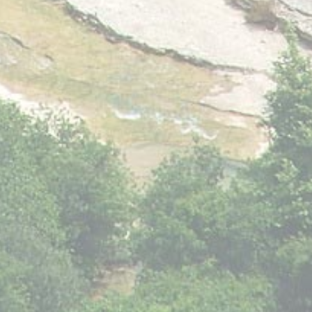
Marketing e Pubblicità
I cookie di marketing o pubblicitari vengono utilizzati
principalmente da fornitori terzi ai fini di profilazione
dell'utente in modo da poterne tracciare i comportamenti
nel web a fine pubblicitario.
Dati utente pubblicitari
Fornire il consenso per l'invio a Google dei dati dell'utente
relativi alla pubblicità.
Annunci personalizzati
Fornire il consenso a terze parti per la pubblicità
personalizzata
Conferma Selezione
Nascondi dettagli