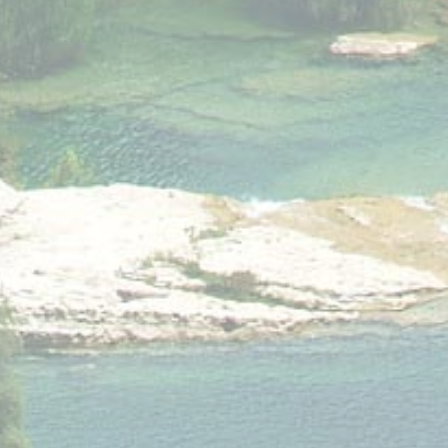
Cookie Declaration generata dal
CMP Macaron d-edge
. Ultimo
aggiornamento: 2024-02-02.
Cosa sono i cookies?
I cookie sono piccoli file di testo che possono essere
utilizzati dai siti web per rendere più efficiente l'esperienza
per l'utente. Puoi accettare tutti i cookie o selezionare le
categorie che desideri abilitare.
Gestione dei Cookie
Necessario
I cookie necessari permettono un corretto utilizzo del sito
web abilitando funzionalità di base come ad esempio
l'accesso alle aree protette o la navigazione del sito
Non ci sono cookie per questa tipologia.
Preferenze
I cookie di preferenza permettono di memorizzare le scelte
dell'utente per le sue prossime visite. Ad esempio
potremmo salvare la lingua dell'utente in modo da
ricordacela alla prossima visita e presentarti la pagina
corretta