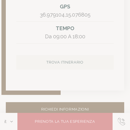
Quale sentiero è consigliato per raggiungere i laghetti di A
GPS
Il Romano Palace Luxury Hotel suggerisce di percorrere il sentiero
36.979104,15.076805
Quali servizi offre l'hotel per chi arriva dall'aeroporto di Ca
Il Romano Palace Luxury Hotel offre un servizio transfer su richiest
TEMPO
Da
09:00
A
18:00
TROVA ITINERARIO
RICHIEDI INFORMAZIONI
PRENOTA LA TUA ESPERIENZA