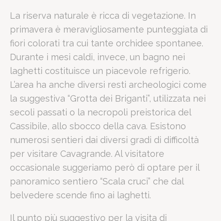
La riserva naturale è ricca di vegetazione. In
La Riserva Naturale Cavagrande del Cassibile ospita un impo
primavera è meravigliosamente punteggiata di
Il fiume Cassibile ha scavato nel corso dei millenni una serie di 
fiori colorati tra cui tante orchidee spontanee.
Punti di interesse archeologico e naturale
Durante i mesi caldi, invece, un bagno nei
Laghetti di Avola:
Specchi d'acqua cristallina collegati da piccol
laghetti costituisce un piacevole refrigerio.
Grotta dei Briganti:
Un complesso rupestre testimonianza della sto
L’area ha anche diversi resti archeologici come
Necropoli del Cassibile:
Situata allo sbocco della cava, risale all
Quali servizi offre il Romano Pala
la suggestiva “Grotta dei Briganti”, utilizzata nei
secoli passati o la necropoli preistorica del
Cassibile, allo sbocco della cava. Esistono
Dopo una giornata trascorsa tra i sentieri di Cavagrande, il
numerosi sentieri dai diversi gradi di difficoltà
La struttura è stata progettata per offrire un'esperienza sensoriale
per visitare Cavagrande. Al visitatore
Piscina e Solarium:
Un'area relax immersa nel verde, lontana dal 
occasionale suggeriamo però di optare per il
Ristorazione Gourmet:
Il ristorante Coriandolo valorizza i prod
panoramico sentiero “Scala cruci” che dal
Vista Panoramica:
La terrazza dell'hotel offre una vista impareggi
belvedere scende fino ai laghetti.
Il Romano Palace Luxury Hotel è ideale per:
Professionisti in viaggio per lavoro:
Il punto più suggestivo per la visita di
che necessitano di vicinanza